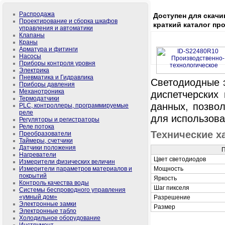
Распродажа
Доступен для скачи
Проектирование и сборка шкафов
краткий каталог пр
управления и автоматики
Клапаны
Краны
Арматура и фитинги
Насосы
Приборы контроля уровня
Электрика
Пневматика и Гидравлика
Светодиодные 
Приборы давления
Механотроника
диспетчерских
Термодатчики
данных, позво
PLС, контроллеры, программируемые
реле
для использова
Регуляторы и регистраторы
Реле потока
Технические х
Преобразователи
Таймеры, счетчики
Датчики положения
Нагреватели
Цвет светодиодов
Измерители физических величин
Измерители параметров материалов и
Мощность
покрытий
Яркость
Контроль качества воды
Шаг пикселя
Системы беспроводного управления
«умный дом»
Разрешение
Электронные замки
Размер
Электронные табло
Холодильное оборудование