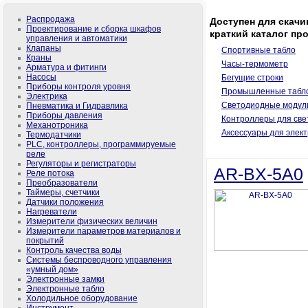
Распродажа
Доступен для скачи
Проектирование и сборка шкафов
краткий каталог пр
управления и автоматики
Клапаны
Спортивные табло
Краны
Часы-термометр
Арматура и фитинги
Насосы
Бегущие строки
Приборы контроля уровня
Промышленные табл
Электрика
Светодиодные модул
Пневматика и Гидравлика
Приборы давления
Контроллеры для све
Механотроника
Аксессуары для элек
Термодатчики
PLС, контроллеры, программируемые
реле
Регуляторы и регистраторы
AR-BX-5A0
Реле потока
Преобразователи
Таймеры, счетчики
Датчики положения
Нагреватели
Измерители физических величин
Измерители параметров материалов и
покрытий
Контроль качества воды
Системы беспроводного управления
«умный дом»
Электронные замки
Электронные табло
Холодильное оборудование